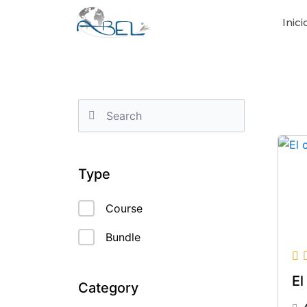
Skip
Inici
to
content
Type
Course
Bundle
El
Category