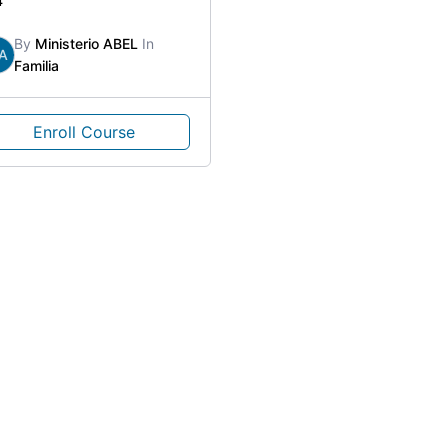
4
By
Ministerio ABEL
In
A
Familia
Enroll Course